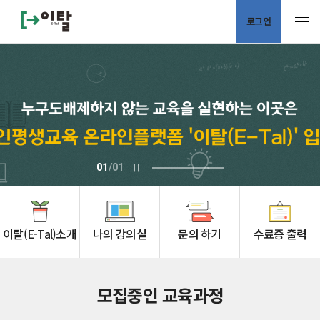
로그인
로그인
회원가입
바탕화면 바로가기 설치
page
01
/01
Applying
이탈(E-Tal)소개
나의 강의실
문의 하기​
수료증 출력​
Bulletin Board
모집중인 교육과정​